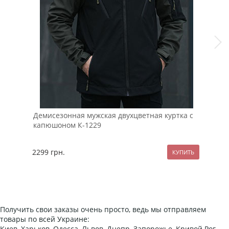
Демисезонная мужская двухцветная куртка с
Муж
капюшоном К-1229
110
2299
грн.
199
Получить свои заказы очень просто, ведь мы отправляем
товары по всей Украине:
Киев, Харьков, Одесса, Львов, Днепр, Запорожье, Кривой Рог,