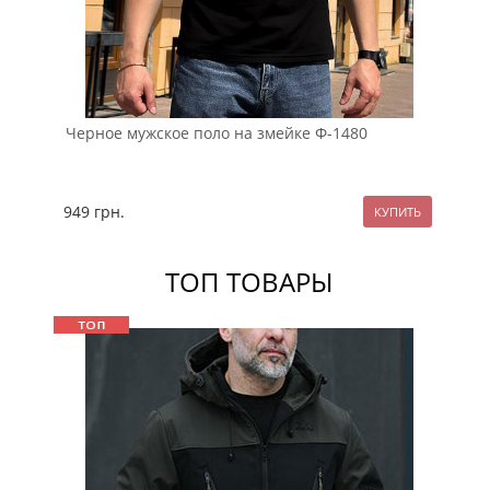
Черное мужское поло на змейке Ф-1480
Те
те
949
грн.
12
ТОП ТОВАРЫ
Sale