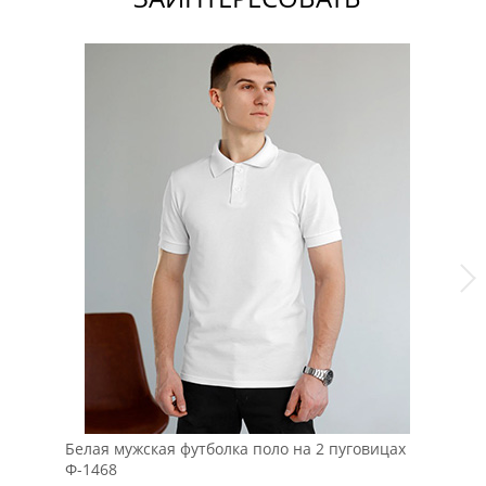
Белая мужская футболка поло на 2 пуговицах
Те
Ф-1468
фу