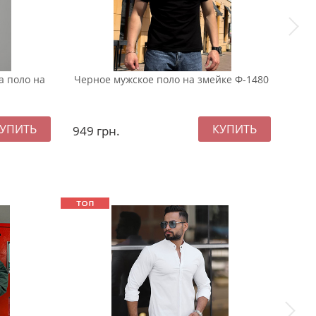
а поло на
Черное мужское поло на змейке Ф-1480
Чер
футб
949
грн.
127