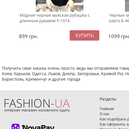
Модная черная мужская рубашка с
Черные м
длинным рукавом Р-1014
карго Б-4
899
грн.
1099
грн
Получить свои заказы очень просто, ведь мы отправляем това
Киев, Харьков, Одесса, Львов, Днепр, Запорожье, Кривой Рог,
Борисполь, Кременчуг и другие города
Разделы
Главная
О нас
Как подобрать 
Как оформить з