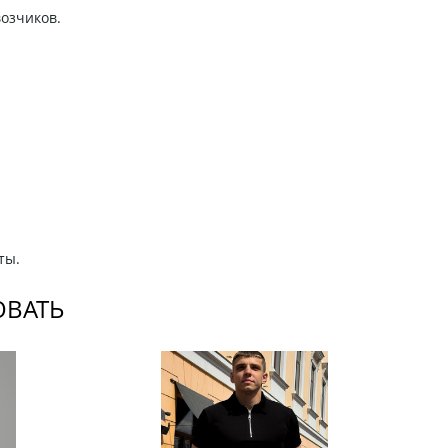
возчиков.
ты.
ОВАТЬ