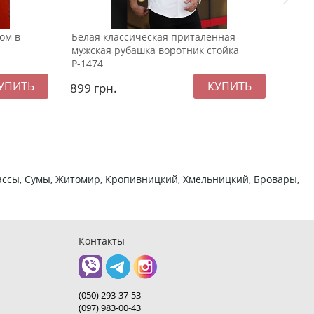
ом в
Белая классическая приталенная
Стил
мужская рубашка воротник стойка
софт
Р-1474
899
грн.
209
ркассы, Сумы, Житомир, Кропивницкий, Хмельницкий, Бровары,
Контакты
(050) 293-37-53
(097) 983-00-43