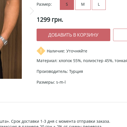
Размер:
S
M
L
1299
грн.
Наличие: Уточняйте
Материал: хлопок 55%, полиэстер 45%, тонка
Производитель: Турция
Размеры: s-m-l
та». Срок доставки 1-3 дня с момента отправки заказа.
омиссию в размере 20 грн + 2% от суммы перевода.