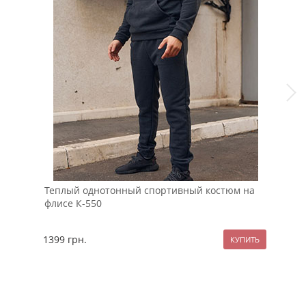
Теплый однотонный спортивный костюм на
Мод
флисе К-550
отт
1399
грн.
129