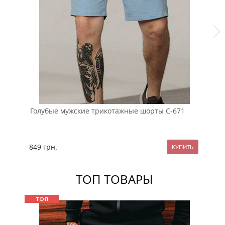
Голубые мужские трикотажные шорты С-671
Че
ка
849
грн.
10
ТОП ТОВАРЫ