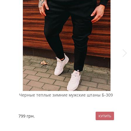
Черные теплые зимние мужские штаны Б-309
Чер
руб
799
грн.
89