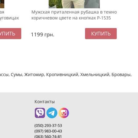
ая
Мужская приталенная рубашка в темно
Бела
пуговицах
коричневом цвете на кнопках Р-1535
мужс
Р-14
1199
грн.
899
ркассы, Сумы, Житомир, Кропивницкий, Хмельницкий, Бровары,
Контакты
(050) 293-37-53
(097) 983-00-43
(063) 560-74-81