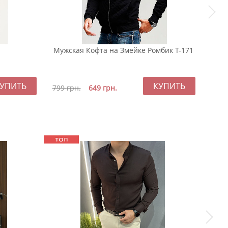
Мужская Кофта на Змейке Ромбик Т-171
Бор
54
799
грн.
649
грн.