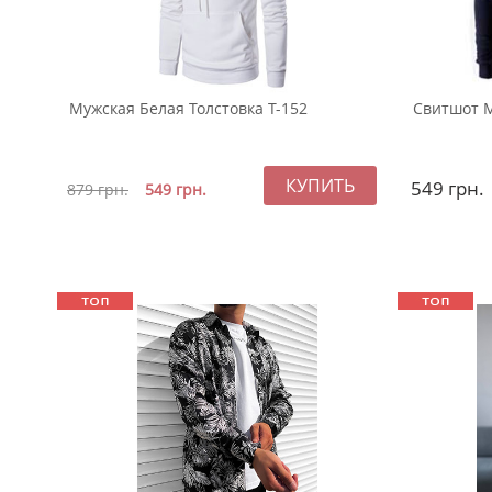
Мужская Белая Толстовка Т-152
Свитшот М
549
грн.
879
грн.
549
грн.