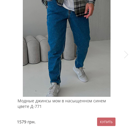
Модные джинсы мом в насыщенном синем
Те
цвете Д-771
1579
грн.
15