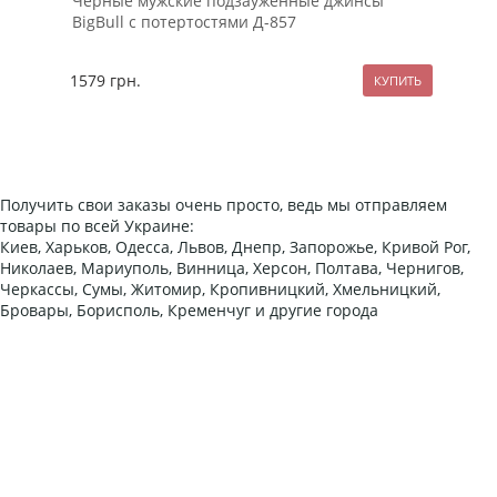
Черные мужские подзауженные джинсы
Кор
BigBull с потертостями Д-857
Т-4
1579
грн.
229
Получить свои заказы очень просто, ведь мы отправляем
товары по всей Украине:
Киев, Харьков, Одесса, Львов, Днепр, Запорожье, Кривой Рог,
Николаев, Мариуполь, Винница, Херсон, Полтава, Чернигов,
Черкассы, Сумы, Житомир, Кропивницкий, Хмельницкий,
Бровары, Борисполь, Кременчуг и другие города