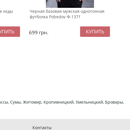
е кеды
Черная базовая мужская однотонная
Черн
футболка Pobedov Ф-1371
джин
699
грн.
157
ркассы, Сумы, Житомир, Кропивницкий, Хмельницкий, Бровары,
Контакты