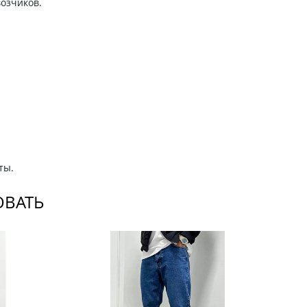
возчиков.
ты.
ОВАТЬ