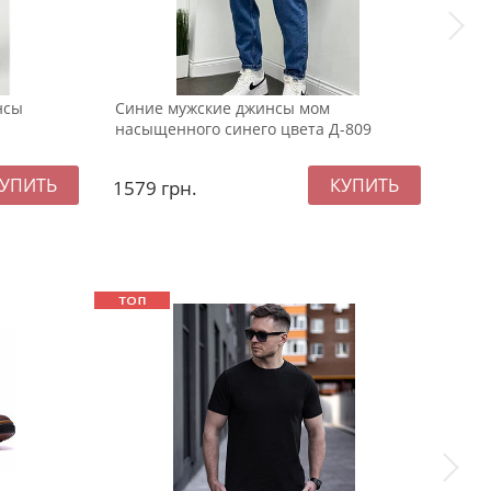
нсы
Синие мужские джинсы мом
Син
насыщенного синего цвета Д-809
1579
грн.
157