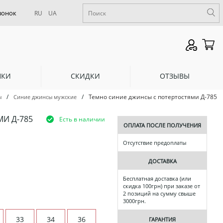
RU
UA
НКИ
СКИДКИ
ОТЗЫВЫ
/
/
Темно синие джинсы с потертостями Д-785
ы
Синие джинсы мужские
И Д-785
Есть в наличии
ОПЛАТА ПОСЛЕ ПОЛУЧЕНИЯ
Отсутствие предоплаты
ДОСТАВКА
Бесплатная доставка (или
скидка 100грн) при заказе от
2 позиций на сумму свыше
3000грн.
33
34
36
ГАРАНТИЯ