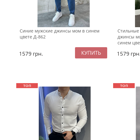
Синие мужские джинсы мом в синем
Стильные
цвете Д-862
джинсы м
синем цве
1579
грн.
1579
грн