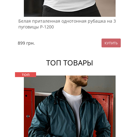
Белая приталенная однотонная рубашка на 3
Че
пуговицы Р-1200
ру
899
грн.
89
ТОП ТОВАРЫ