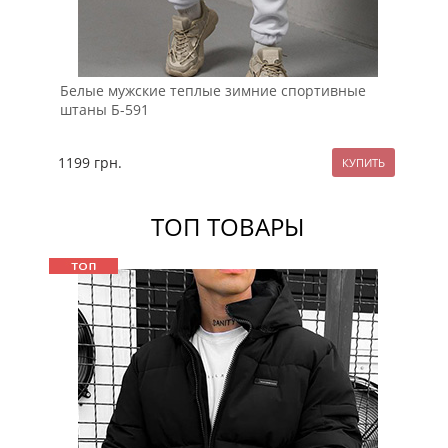
Белые мужские теплые зимние спортивные
Че
штаны Б-591
фл
1199
грн.
77
ТОП ТОВАРЫ