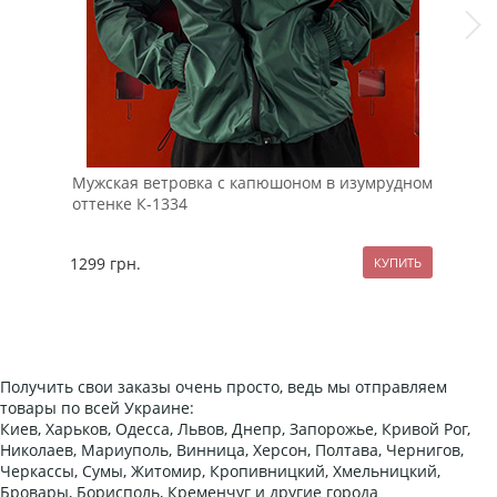
Мужская ветровка с капюшоном в изумрудном
Мод
оттенке К-1334
кос
1299
грн.
137
Получить свои заказы очень просто, ведь мы отправляем
товары по всей Украине:
Киев, Харьков, Одесса, Львов, Днепр, Запорожье, Кривой Рог,
Николаев, Мариуполь, Винница, Херсон, Полтава, Чернигов,
Черкассы, Сумы, Житомир, Кропивницкий, Хмельницкий,
Бровары, Борисполь, Кременчуг и другие города