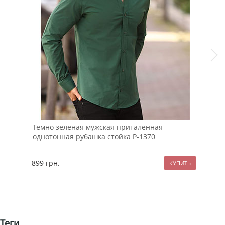
Темно зеленая мужская приталенная
Теп
однотонная рубашка стойка Р-1370
ове
899
грн.
289
Теги