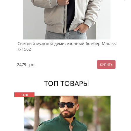
Светлый мужской демисезонный бомбер Madiss
Се
К-1562
К-
2479
грн.
12
ТОП ТОВАРЫ