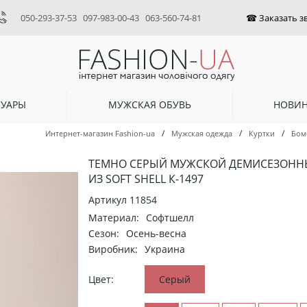
050-293-37-53
097-983-00-43
063-560-74-81
СУАРЫ
МУЖСКАЯ ОБУВЬ
НОВИ
/
/
/
Интернет-магазин Fashion-ua
Мужская одежда
Куртки
Бом
ТЕМНО СЕРЫЙ МУЖСКОЙ ДЕМИСЕЗОНН
ИЗ SOFT SHELL К-1497
Артикул
11854
Материал:
Софтшелл
Сезон:
Осень-весна
Виробник:
Украина
Цвет:
Серый