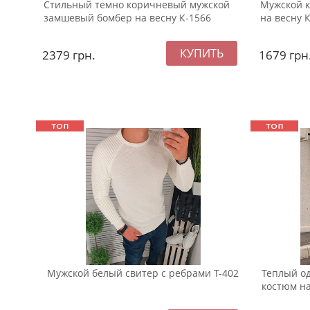
Стильный темно коричневый мужской
Мужской 
замшевый бомбер на весну К-1566
на весну 
2379
грн.
1679
грн
Мужской белый свитер с ребрами Т-402
Теплый о
костюм на