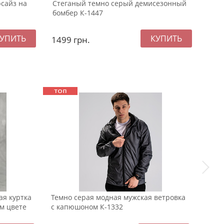
сайз на
Стеганый темно серый демисезонный
Тем
бомбер К-1447
бом
1499
грн.
129
ая куртка
Темно серая модная мужская ветровка
Бела
м цвете
с капюшоном К-1332
мужс
Р-14