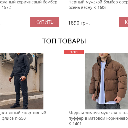
кожаный коричневый бомбер
Черный мужской бомбер овер
К-1572
осень весну К-1606
.
1890
грн.
ТОП ТОВАРЫ
днотонный спортивный
Модная зимняя мужская тепл
 флисе К-550
пуффер в матовом коричнево
К-1401