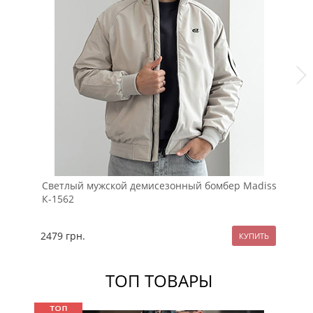
Светлый мужской демисезонный бомбер Madiss
Кр
К-1562
К-
2479
грн.
13
ТОП ТОВАРЫ