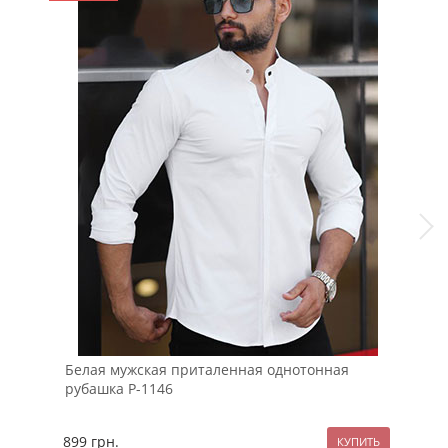
Белая мужская приталенная однотонная
Дем
рубашка Р-1146
кап
899
грн.
229