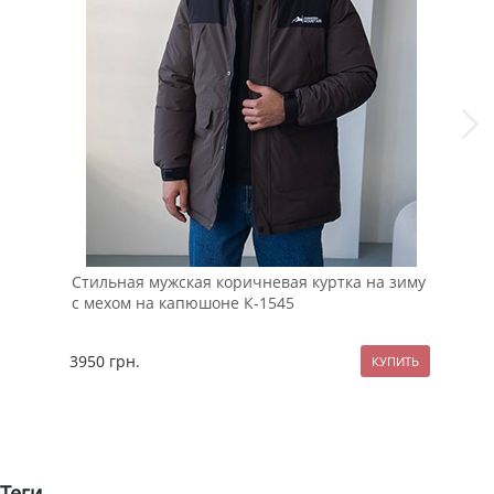
Стильная мужская коричневая куртка на зиму
Бом
с мехом на капюшоне К-1545
К-1
3950
грн.
189
Теги