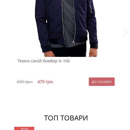
Темно синій бомбер К-166
Чо
699
грн.
479
грн.
бл
12
ТОП ТОВАРИ