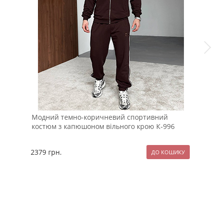
Модний темно-коричневий спортивний
Теп
костюм з капюшоном вільного крою К-996
нач
2379
грн.
127