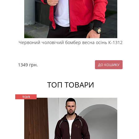
Червоний чоловічий бомбер весна осінь К-1312
Ст
де
1349
грн.
20
ТОП ТОВАРИ