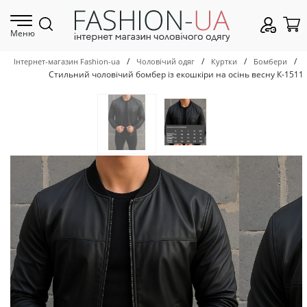
Меню
/
/
/
/
Інтернет-магазин Fashion-ua
Чоловічий одяг
Куртки
Бомбери
Стильний чоловічий бомбер із екошкіри на осінь весну К-1511