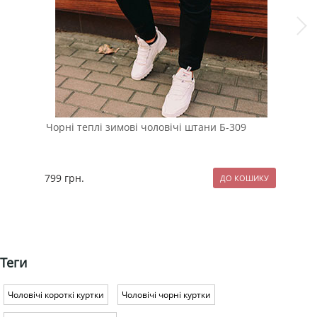
Чорні теплі зимові чоловічі штани Б-309
Вес
віл
799
грн.
209
Теги
Чоловічі короткі куртки
Чоловічі чорні куртки