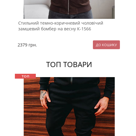
Стильний темно-коричневий чоловічий
Чо
замшевий бомбер на весну К-1566
бл
2379
грн.
12
ТОП ТОВАРИ