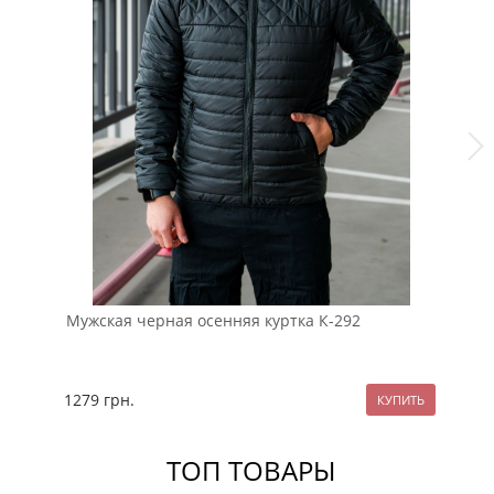
Мужская черная осенняя куртка К-292
Че
ка
1279
грн.
18
ТОП ТОВАРЫ