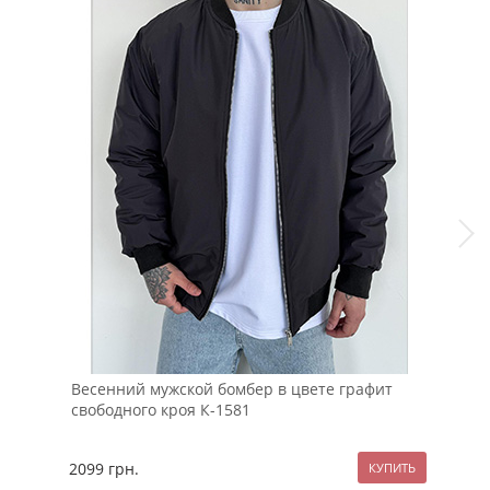
Весенний мужской бомбер в цвете графит
Тем
свободного кроя К-1581
фут
2099
грн.
114