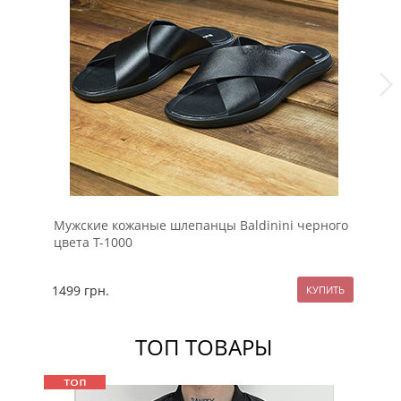
Мужские кожаные шлепанцы Baldinini черного
Му
цвета Т-1000
Т-
1499
грн.
13
ТОП ТОВАРЫ