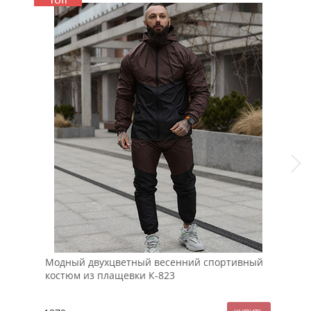
Модный двухцветный весенний спортивный
Муж
костюм из плащевки К-823
кор