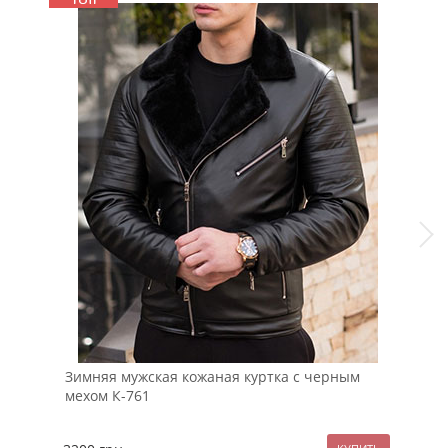
Зимняя мужская кожаная куртка с черным
Мод
мехом К-761
руб