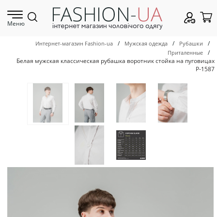
Меню
/
/
/
Интернет-магазин Fashion-ua
Мужская одежда
Рубашки
/
Приталенные
Белая мужская классическая рубашка воротник стойка на пуговицах
Р-1587