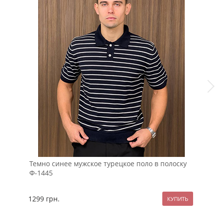
Темно синее мужское турецкое поло в полоску
Че
Ф-1445
Ф-
1299
грн.
87