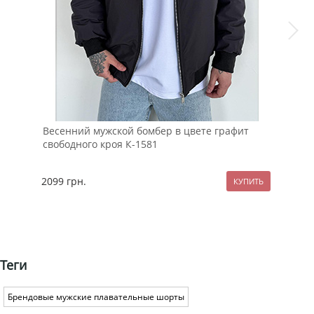
Весенний мужской бомбер в цвете графит
Бом
свободного кроя К-1581
К-1
2099
грн.
189
Теги
Брендовые мужские плавательные шорты