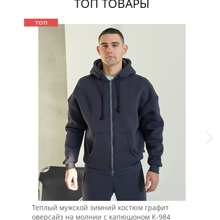
ТОП ТОВАРЫ
Sale
Теплый мужской зимний костюм графит
Уте
оверсайз на молнии с капюшоном К-984