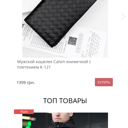
Му
Мужской кошелек Calvin книжечкой с
14
плетением К-121
1399
грн.
ТОП ТОВАРЫ