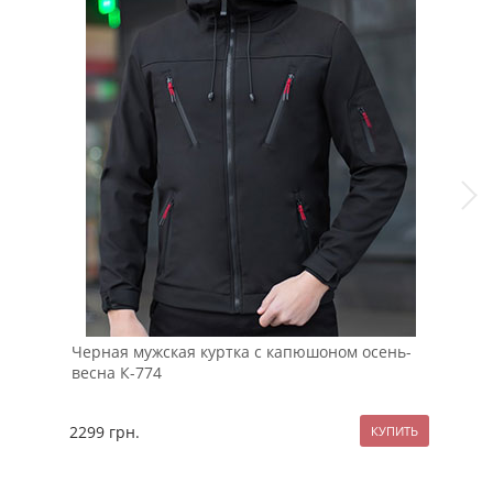
Черная мужская куртка с капюшоном осень-
Мод
весна К-774
рук
2299
грн.
99