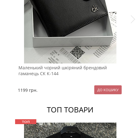
Маленький чорний шкіряний брендовий
До
гаманець СК К-144
К-
1199
грн.
15
ТОП ТОВАРИ