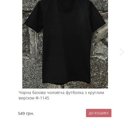
Чорна базова чоловіча футболка з круглим
Теп
вирізом Ф-1145
ове
549
грн.
289