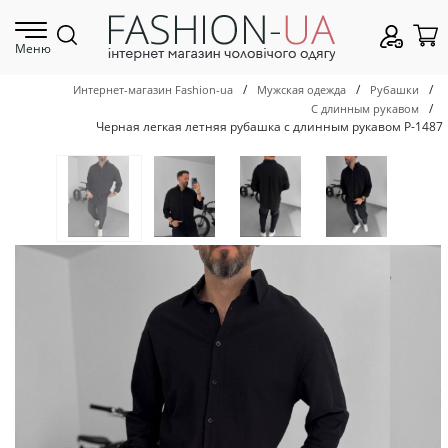
Меню
/
/
/
Интернет-магазин Fashion-ua
Мужская одежда
Рубашки
/
С длинным рукавом
Черная легкая летняя рубашка с длинным рукавом Р-1487