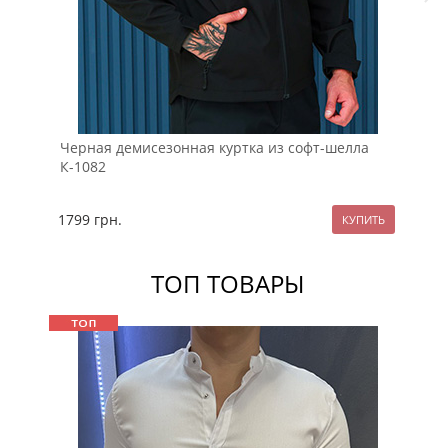
Черная демисезонная куртка из софт-шелла
Му
К-1082
1799
грн.
12
ТОП ТОВАРЫ