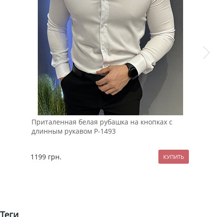
Приталенная белая рубашка на кнопках с
Мод
длинным рукавом Р-1493
отт
1199
грн.
129
Теги