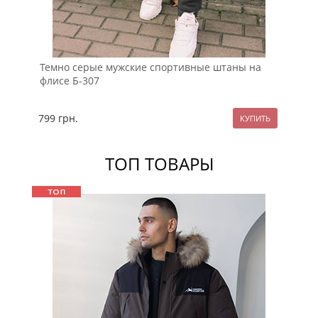
Св
Темно серые мужские спортивные штаны на
Б-6
флисе Б-307
99
799
грн.
ТОП ТОВАРЫ