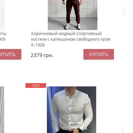
рты
Коричневый модный спортивный
Сти
009
костюм с капюшоном свободного кроя
зим
К-1026
К-79
2379
грн.
159