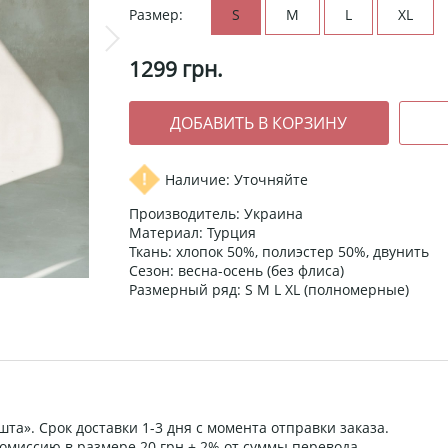
Размер:
S
M
L
XL
1299
грн.
Наличие: Уточняйте
Производитель: Украина
Материал: Турция
Ткань: хлопок 50%, полиэстер 50%, двунить
Сезон: весна-осень (без флиса)
Размерный ряд: S M L XL (полномерные)
та». Срок доставки 1-3 дня с момента отправки заказа.
омиссию в размере 20 грн + 2% от суммы перевода.