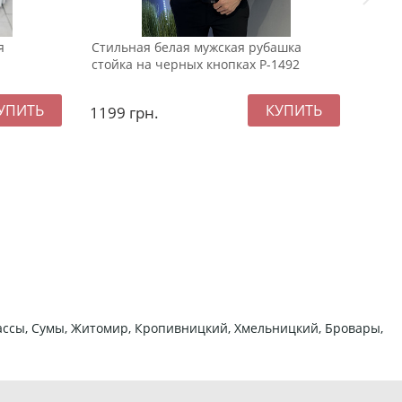
я
Стильная белая мужская рубашка
Серы
стойка на черных кнопках Р-1492
капю
1199
грн.
259
ркассы, Сумы, Житомир, Кропивницкий, Хмельницкий, Бровары,