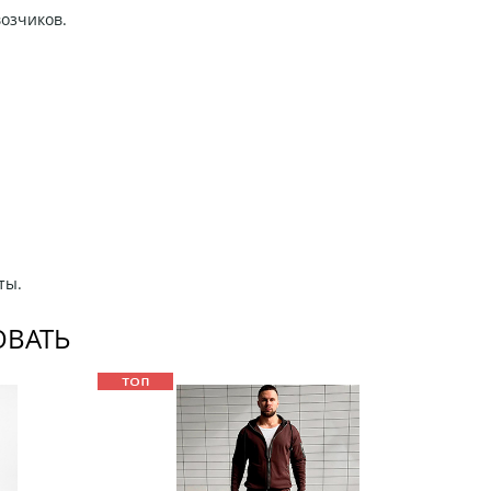
возчиков.
ты.
ОВАТЬ