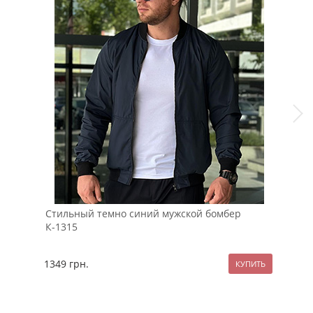
Стильный темно синий мужской бомбер
Вес
К-1315
коф
1349
грн.
237