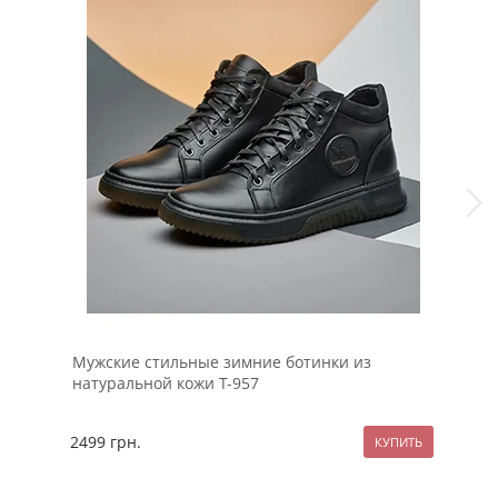
Мужские стильные зимние ботинки из
Зим
натуральной кожи Т-957
мех
2499
грн.
320