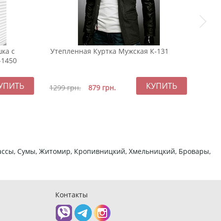
ка с
Утепленная Куртка Мужская К-131
Тепл
-1450
овер
259
1299
грн.
879
грн.
ркассы, Сумы, Житомир, Кропивницкий, Хмельницкий, Бровары,
Контакты