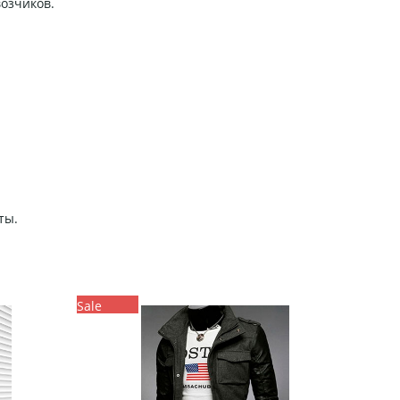
возчиков.
ты.
Sale