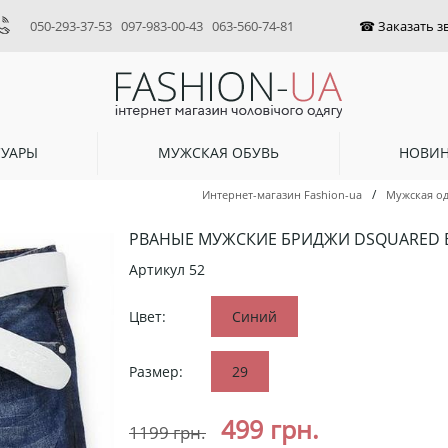
050-293-37-53
097-983-00-43
063-560-74-81
СУАРЫ
МУЖСКАЯ ОБУВЬ
НОВИ
/
Интернет-магазин Fashion-ua
Мужская о
РВАНЫЕ МУЖСКИЕ БРИДЖИ DSQUARED 
Артикул
52
Цвет:
Синий
Размер:
29
499
грн.
1199
грн.