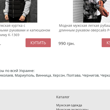
жская куртка с
Модная мужская легкая рубаш
ными рукавами и капюшоном
длинным рукавом оверсайз Р
зиму К-1369
.
990
грн.
ры по всей Украине:
 Николаев, Мариуполь, Винница, Херсон, Полтава, Чернигов, Че
Каталог
Мужская одежда
Мужские аксессуары