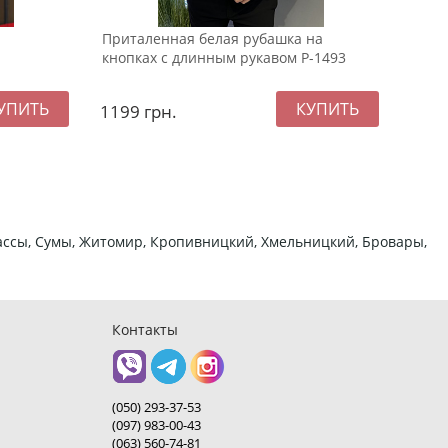
Приталенная белая рубашка на
Бела
кнопках с длинным рукавом Р-1493
футб
1199
грн.
699
ркассы, Сумы, Житомир, Кропивницкий, Хмельницкий, Бровары,
Контакты
(050) 293-37-53
(097) 983-00-43
(063) 560-74-81