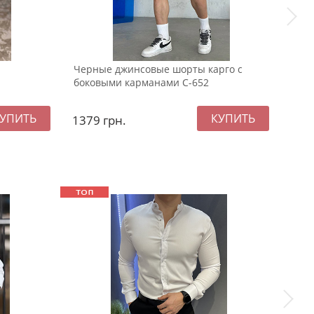
Черные джинсовые шорты карго с
Тем
боковыми карманами С-652
с ды
1379
грн.
137