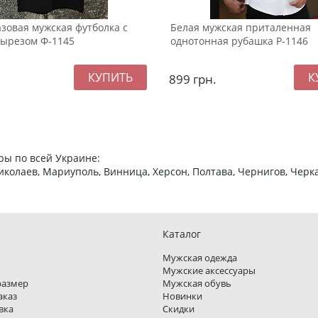
зовая мужская футболка с
Белая мужская приталенная
вырезом Ф-1145
однотонная рубашка Р-1146
899
грн.
ры по всей Украине:
 Николаев, Мариуполь, Винница, Херсон, Полтава, Чернигов, Че
Каталог
Мужская одежда
Мужские аксессуары
размер
Мужская обувь
аказ
Новинки
вка
Скидки