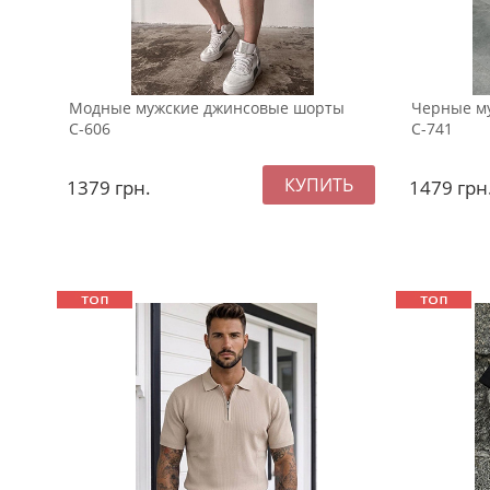
Модные мужские джинсовые шорты
Черные м
С-606
С-741
1379
грн.
1479
грн