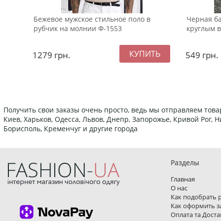
Бежевое мужское стильное поло в
Черная ба
рубчик на молнии Ф-1553
круглым 
1279
грн.
549
грн.
Получить свои заказы очень просто, ведь мы отправляем това
Киев, Харьков, Одесса, Львов, Днепр, Запорожье, Кривой Рог,
Борисполь, Кременчуг и другие города
Разделы
Главная
О нас
Как подобрать 
Как оформить з
Оплата та Доста