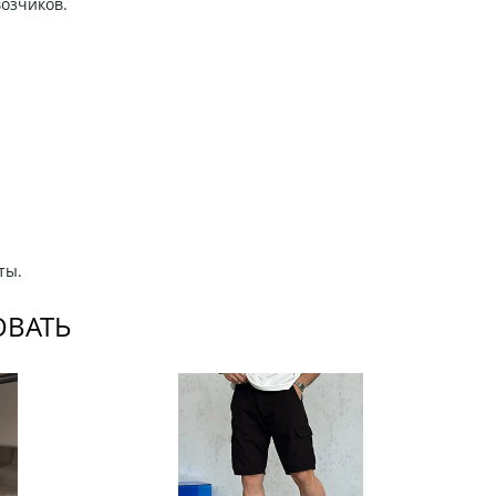
возчиков.
ты.
ОВАТЬ