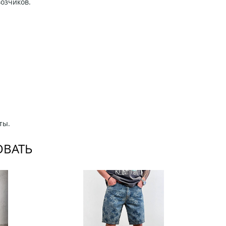
возчиков.
ты.
ОВАТЬ