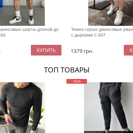
джинсовые шорты длиной до
Темно серые джинсовые рва
654
с дырками С-607
.
1379
грн.
ТОП ТОВАРЫ