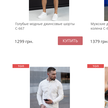
Голубые модные джинсовые шорты
Мужские 
С-667
колена С-
1299
грн.
1379
грн