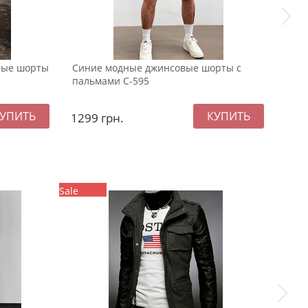
ные шорты
Синие модные джинсовые шорты с
Све
пальмами С-595
шорт
1299
грн.
134
Sale