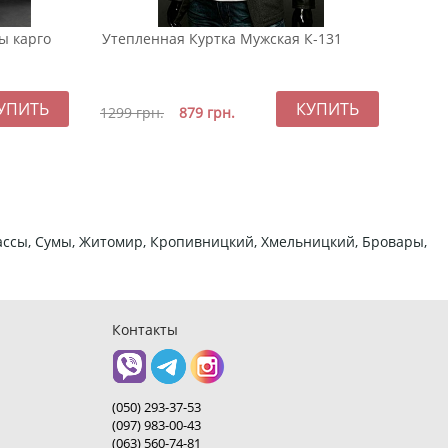
ы карго
Утепленная Куртка Мужская К-131
Черн
мужс
Р-14
899
1299
грн.
879
грн.
ркассы, Сумы, Житомир, Кропивницкий, Хмельницкий, Бровары,
Контакты
(050) 293-37-53
(097) 983-00-43
(063) 560-74-81