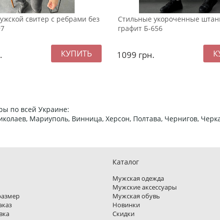
ужской свитер с ребрами без
Стильные укороченные штан
97
графит Б-656
.
1099
грн.
ры по всей Украине:
 Николаев, Мариуполь, Винница, Херсон, Полтава, Чернигов, Че
Каталог
Мужская одежда
Мужские аксессуары
размер
Мужская обувь
аказ
Новинки
вка
Скидки