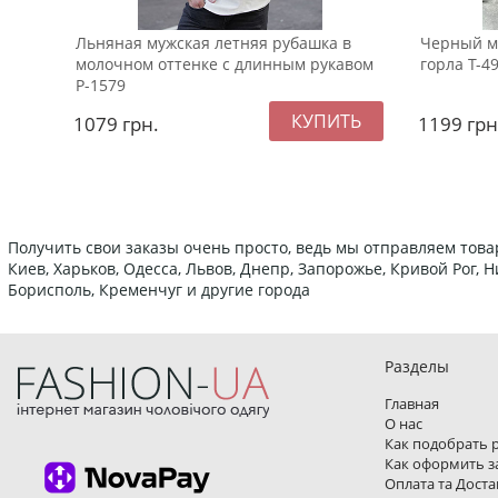
Льняная мужская летняя рубашка в
Черный м
молочном оттенке с длинным рукавом
горла Т-4
Р-1579
1079
грн.
1199
грн
Получить свои заказы очень просто, ведь мы отправляем това
Киев, Харьков, Одесса, Львов, Днепр, Запорожье, Кривой Рог,
Борисполь, Кременчуг и другие города
Разделы
Главная
О нас
Как подобрать 
Как оформить з
Оплата та Доста