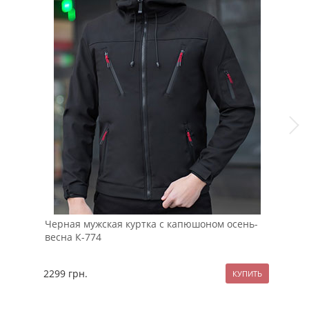
Черная мужская куртка с капюшоном осень-
Бел
весна К-774
руб
2299
грн.
89