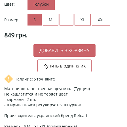
Цвет:
Голубой
Размер:
S
M
L
XL
XXL
849
грн.
Наличие: Уточняйте
Материал: качественная двунитка (Турция)
Не кашлатится и не теряет цвет
- карманы: 2 шт.
- ширина пояса регулируется шнурком.
Производитель: украинский бренд Reload
Размеры: S,M,L,XL,XXL (полномерные)