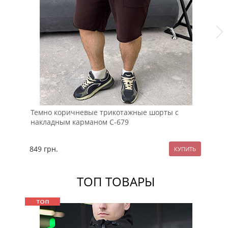
Темно коричневые трикотажные шорты с
Че
накладным карманом С-679
ка
849
грн.
77
ТОП ТОВАРЫ