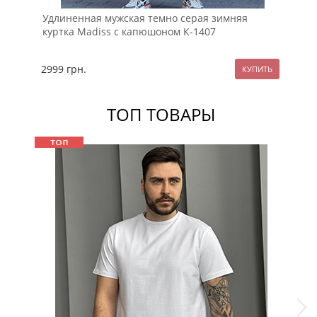
Удлиненная мужская темно серая зимняя
Че
куртка Madiss с капюшоном К-1407
2999
грн.
24
ТОП ТОВАРЫ