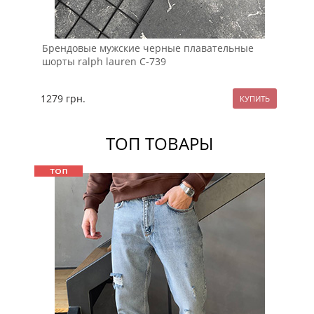
Брендовые мужские черные плавательные
Че
шорты ralph lauren С-739
1279
грн.
69
ТОП ТОВАРЫ