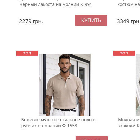
черный лакоста на молнии К-991
костюм на
2279
грн.
3349
грн
Бежевое мужское стильное поло в
Модная му
рубчик на молнии Ф-1553
экокожи К