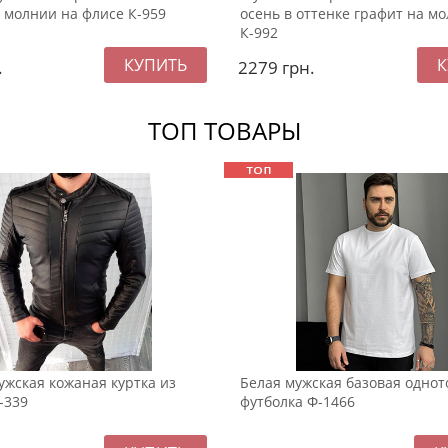
 молнии на флисе К-959
осень в оттенке графит на м
К-992
.
2279
грн.
ТОП ТОВАРЫ
жская кожаная куртка из
Белая мужская базовая одно
-339
футболка Ф-1466