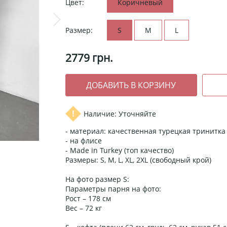
Цвет:
Коричневый
Размер:
S
M
L
2779
грн.
Наличие: Уточняйте
- материал: качественная турецкая тринитка 
- на флисе
- Made in Turkey (топ качество)
Размеры: S, M, L, XL, 2XL (свободный крой)
На фото размер S:
Параметры парня на фото:
Рост – 178 см
Вес – 72 кг