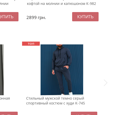
олнии
кофтой на молнии и капюшоном К-982
кост
2899
грн.
269
Sale
тонная
Стильный мужской темно серый
Мужс
спортивный костюм с худи К-745
плеч