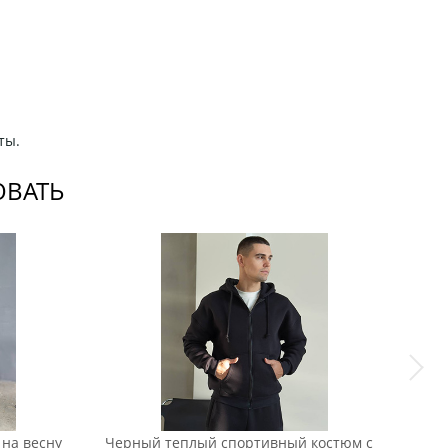
ты.
ОВАТЬ
на весну
Черный теплый спортивный костюм с
Сер