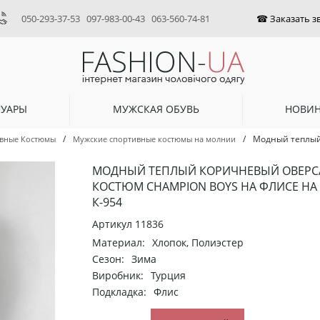
050-293-37-53
097-983-00-43
063-560-74-81
СУАРЫ
МУЖСКАЯ ОБУВЬ
НОВИ
/
/
Модный теплый 
вные Костюмы
Мужские спортивные костюмы на молнии
МОДНЫЙ ТЕПЛЫЙ КОРИЧНЕВЫЙ ОВЕРС
КОСТЮМ CHAMPION BOYS НА ФЛИСЕ Н
К-954
Артикул
11836
Материал:
Хлопок, Полиэстер
Сезон:
Зима
Виробник:
Турция
Подкладка:
Флис