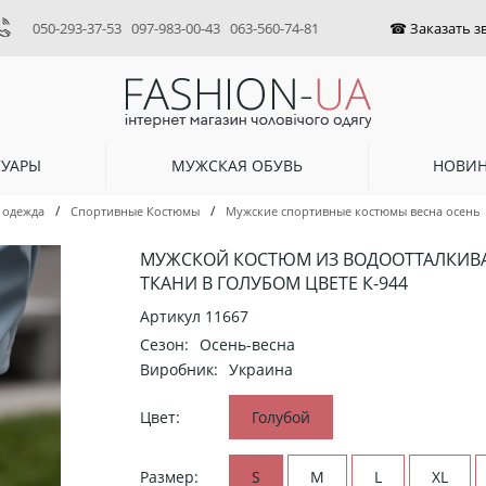
050-293-37-53
097-983-00-43
063-560-74-81
СУАРЫ
МУЖСКАЯ ОБУВЬ
НОВИ
/
/
 одежда
Спортивные Костюмы
Мужские спортивные костюмы весна осень
МУЖСКОЙ КОСТЮМ ИЗ ВОДООТТАЛКИ
ТКАНИ В ГОЛУБОМ ЦВЕТЕ К-944
Артикул
11667
Сезон:
Осень-весна
Виробник:
Украина
Цвет:
Голубой
Размер:
S
M
L
XL