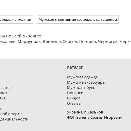
остюмы на молнии
Мужские спортивные костюмы с капюшоном
ры по всей Украине:
 Николаев, Мариуполь, Винница, Херсон, Полтава, Чернигов, Че
Каталог
Мужская одежда
Мужские аксессуары
размер
Мужская обувь
аказ
Новинки
вка
Скидки
Отзывы
т
Украина, г. Харьков
чной оферты
ФОП Зачепа Сергей Игоревич
иденциальности