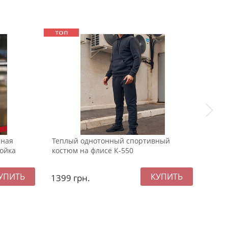
нная
Теплый однотонный спортивный
Модн
тойка
костюм на флисе К-550
спор
1399
грн.
137