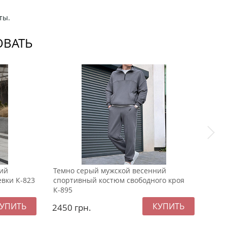
ты.
ОВАТЬ
ий
Темно серый мужской весенний
Чер
вки К-823
спортивный костюм свободного кроя
своб
К-895
2450
грн.
245