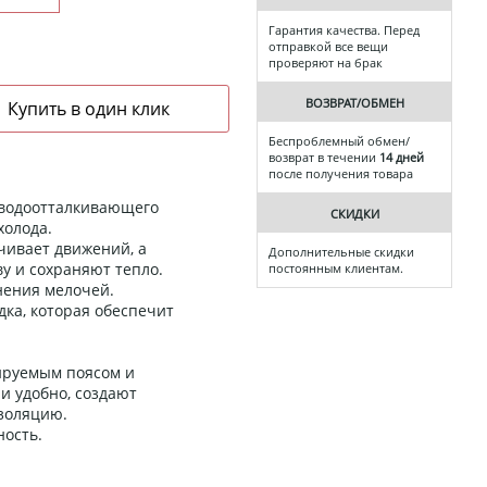
Гарантия качества. Перед
отправкой все вещи
проверяют на брак
ВОЗВРАТ/ОБМЕН
Беспроблемный обмен/
возврат в течении
14 дней
после получения товара
о водоотталкивающего
СКИДКИ
холода.
чивает движений, а
Дополнительные скидки
у и сохраняют тепло.
постоянным клиентам.
нения мелочей.
дка, которая обеспечит
ируемым поясом и
и удобно, создают
золяцию.
ость.