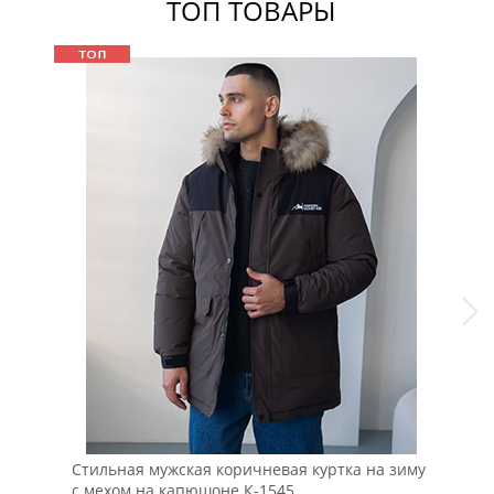
ТОП ТОВАРЫ
Стильная мужская коричневая куртка на зиму
Чер
с мехом на капюшоне К-1545