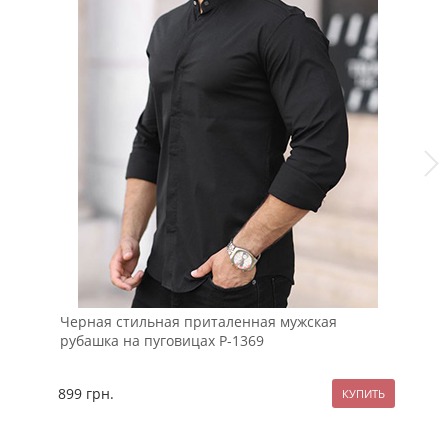
Черная стильная приталенная мужская
Ст
рубашка на пуговицах Р-1369
во
899
грн.
11