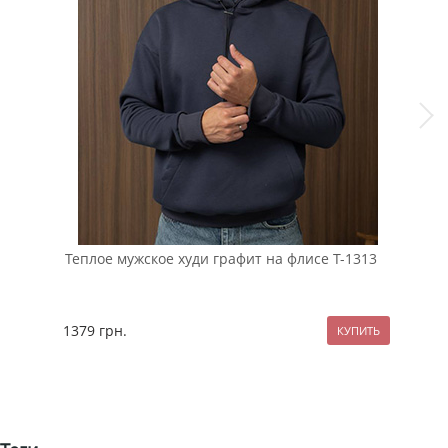
Теплое мужское худи графит на флисе Т-1313
Тем
фли
1379
грн.
79