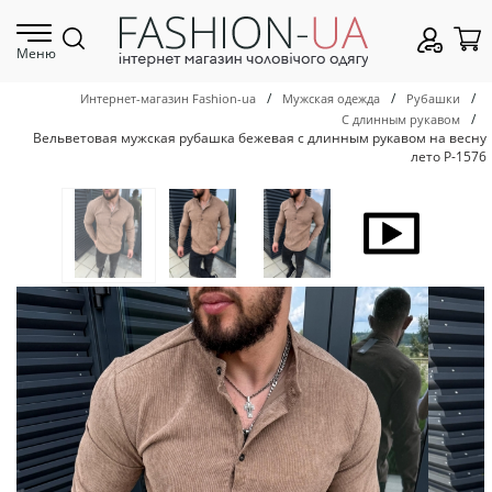
Меню
/
/
/
Интернет-магазин Fashion-ua
Мужская одежда
Рубашки
/
С длинным рукавом
Вельветовая мужская рубашка бежевая с длинным рукавом на весну
лето Р-1576