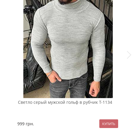
Светло серый мужской гольф в рубчик Т-1134
Св
999
грн.
99