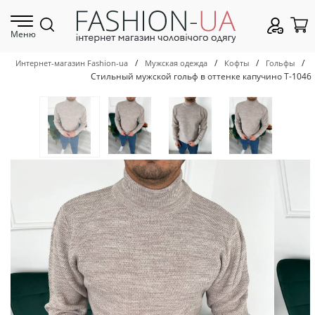
Меню
/
/
/
/
Интернет-магазин Fashion-ua
Мужская одежда
Кофты
Гольфы
Стильный мужской гольф в оттенке капучино Т-1046