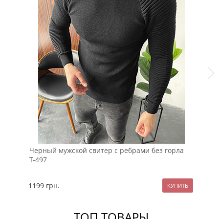
Черный мужской свитер с ребрами без горла
Ст
Т-497
на
1199
грн.
11
ТОП ТОВАРЫ