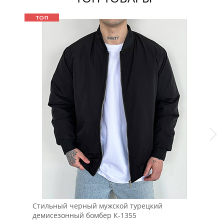
Стильный черный мужской турецкий
Мод
демисезонный бомбер К-1355
рук