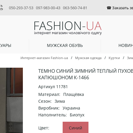
050-293-37-53
097-983-00-43
063-560-74-81
СУАРЫ
МУЖСКАЯ ОБУВЬ
НОВИ
/
/
/
Интернет-магазин Fashion-ua
Мужская одежда
Куртки
Зим
ТЕМНО СИНИЙ ЗИМНИЙ ТЕПЛЫЙ ПУХОВ
КАПЮШОНОМ К-1466
Артикул
11781
Материал:
Плащёвка
Сезон:
Зима
Виробник:
Украина
Наполнитель:
Биопух
Цвет:
Синий