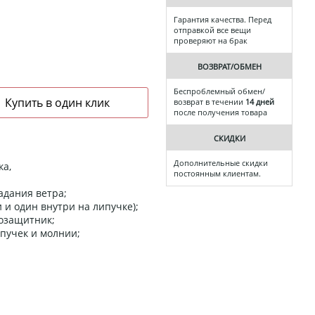
Гарантия качества. Перед
отправкой все вещи
проверяют на брак
ВОЗВРАТ/ОБМЕН
Беспроблемный обмен/
возврат в течении
14 дней
после получения товара
СКИДКИ
Дополнительные скидки
ка,
постоянным клиентам.
адания ветра;
и один внутри на липучке);
розащитник;
пучек и молнии;