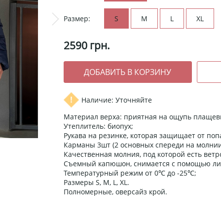
Размер:
S
M
L
XL
2590
грн.
Наличие: Уточняйте
Материал верха: приятная на ощупь плащев
Утеплитель: биопух;
Рукава на резинке, которая защищает от поп
Карманы 3шт (2 основных спереди на молнии 
Качественная молния, под которой есть вет
Съемный капюшон, снимается с помощью ли
Температурный режим от 0℃ до -25℃;
Размеры S, M, L, XL.
Полномерные, оверсайз крой.