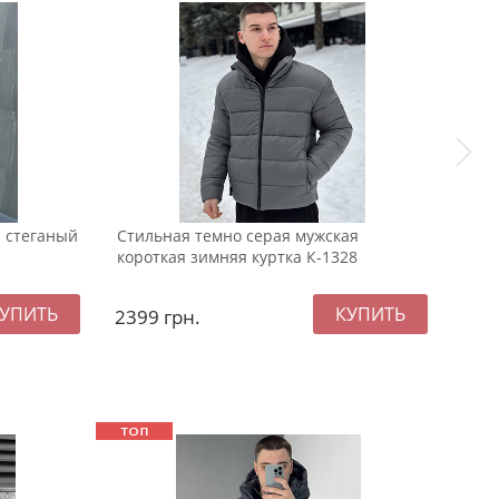
 стеганый
Стильная темно серая мужская
Тепл
короткая зимняя куртка К-1328
с к
2399
грн.
334