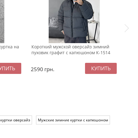
куртка на
Короткий мужской оверсайз зимний
Черн
пуховик графит с капюшоном К-1514
худи
2590
грн.
249
куртки оверсайз
Мужские зимние куртки с капюшоном