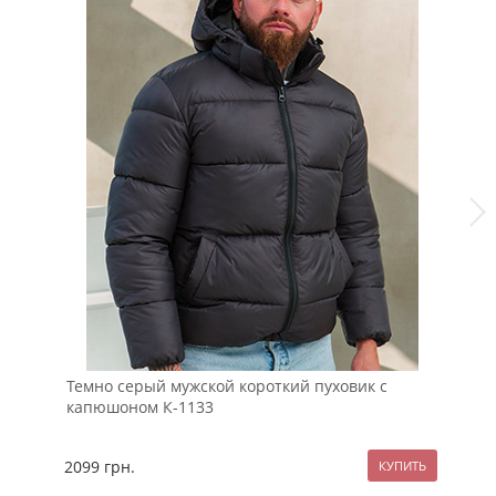
Темно серый мужской короткий пуховик с
Мо
капюшоном К-1133
пу
2099
грн.
25