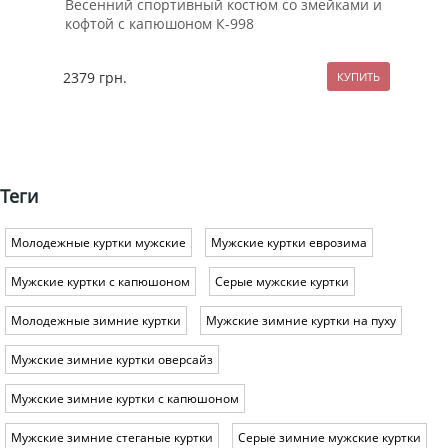
Весенний спортивный костюм со змейками и
Мод
кофтой с капюшоном К-998
кос
2379
грн.
137
Теги
Молодежные куртки мужские
Мужские куртки еврозима
Мужские куртки с капюшоном
Серые мужские куртки
Молодежные зимние куртки
Мужские зимние куртки на пуху
Мужские зимние куртки оверсайз
Мужские зимние куртки с капюшоном
Мужские зимние стеганые куртки
Серые зимние мужские куртки