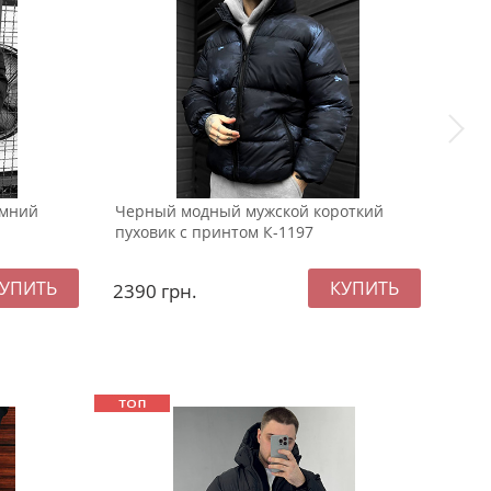
имний
Черный модный мужской короткий
Теп
пуховик с принтом К-1197
овер
2390
грн.
259