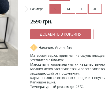
Размер:
S
M
L
XL
2590
грн.
Наличие: Уточняйте
Материал верха: приятная на ощупь плащев
Утеплитель: био-пух.
Манжеты и горловина куртки из качественног
Молния легко застегивается и расстегивается
защищающий от продувания.
Карманы 3шт (2 основных спереди и 1 внутри
Капюшон вшит.
Температурный режим: до -25℃.