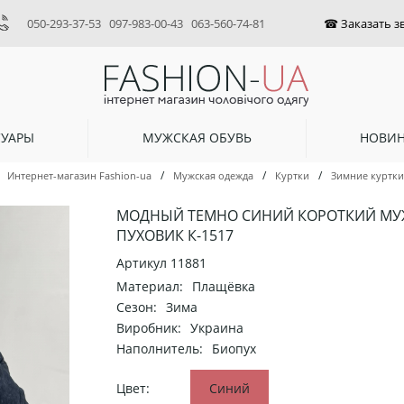
050-293-37-53
097-983-00-43
063-560-74-81
СУАРЫ
МУЖСКАЯ ОБУВЬ
НОВИ
/
/
/
Интернет-магазин Fashion-ua
Мужская одежда
Куртки
Зимние куртки
МОДНЫЙ ТЕМНО СИНИЙ КОРОТКИЙ М
ПУХОВИК К-1517
Артикул
11881
Материал:
Плащёвка
Сезон:
Зима
Виробник:
Украина
Наполнитель:
Биопух
Цвет:
Синий