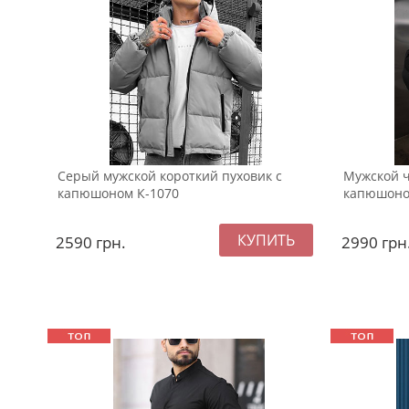
Серый мужской короткий пуховик с
Мужской ч
капюшоном К-1070
капюшоном
2590
грн.
2990
грн