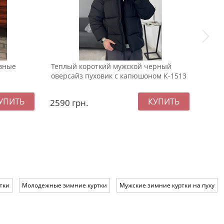
вные
Теплый короткий мужской черный
Весе
оверсайз пуховик с капюшоном К-1513
змей
2590
грн.
237
тки
Молодежные зимние куртки
Мужские зимние куртки на пуху