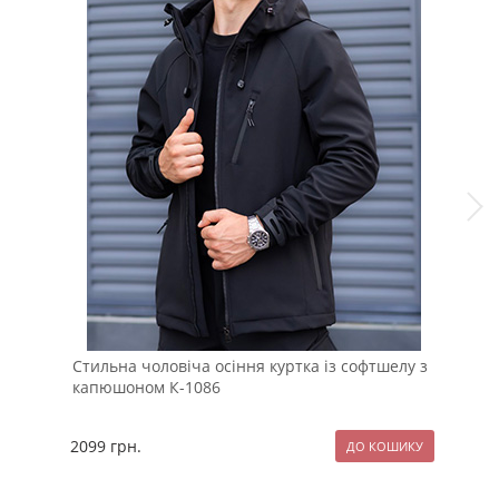
Стильна чоловіча осіння куртка із софтшелу з
Чор
капюшоном К-1086
вес
2099
грн.
229