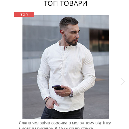
ТОП ТОВАРИ
Лляна чоловіча сорочка в молочному відтінку
Сти
з довгим рукавом Р-1579 комір стійка
Т-8