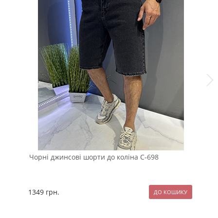
Чорні джинсові шорти до коліна С-698
Си
1349
грн.
12